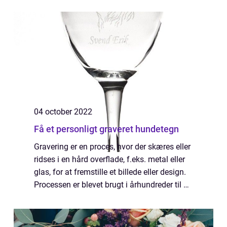
syv it-kurser, der kan være perfekte for dig:...
04 october 2022
Få et personligt graveret hundetegn
Gravering er en proces, hvor der skæres eller
ridses i en hård overflade, f.eks. metal eller
glas, for at fremstille et billede eller design.
Processen er blevet brugt i århundreder til at
skabe dekorative og funktionelle genstande.
I dag bruges grav...