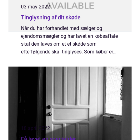
03 may 2022
Tinglysning af dit skøde
Når du har forhandlet med sælger og
ejendomsmægler og har lavet en købsaftale
skal den laves om et et skøde som
efterfølgende skal tinglyses. Som køber er
det tinglyste skøde dit bevis på at du ejer
boligen. Har du selv forhandlet med sælger
eller ej...
18 april 2022
Få lavet en specialdør