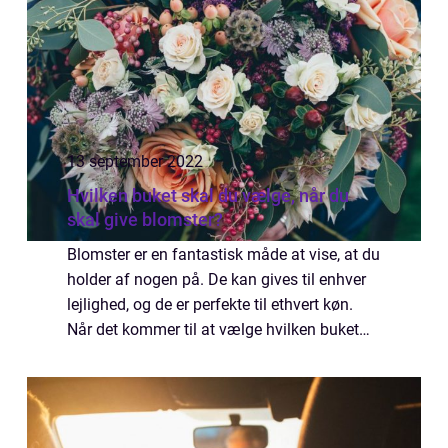
13 september 2022
Hvilken buket skal du vælge, når du
skal give blomster?
Blomster er en fantastisk måde at vise, at du
holder af nogen på. De kan gives til enhver
lejlighed, og de er perfekte til ethvert køn.
Når det kommer til at vælge hvilken buket
man skal give, kan det dog være svært at
vide, hvad der er den bedste lø...