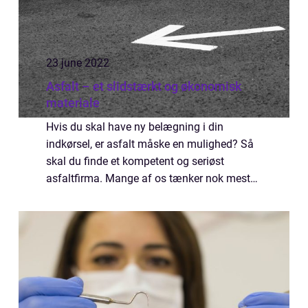
23 june 2022
Asfalt – et slidstærkt og økonomisk
materiale
Hvis du skal have ny belægning i din
indkørsel, er asfalt måske en mulighed? Så
skal du finde et kompetent og seriøst
asfaltfirma. Mange af os tænker nok mest
på landeveje og motorveje, når nogen
nævner ordet asfalt. Men det er et
økonomisk og slidst...