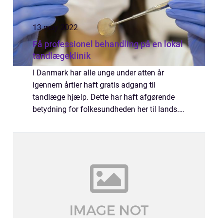
13 may 2022
Få professionel behandling på en lokal
tandlægeklinik
I Danmark har alle unge under atten år
igennem årtier haft gratis adgang til
tandlæge hjælp. Dette har haft afgørende
betydning for folkesundheden her til lands.
De generationer, som er født efter 1950, har
på grund af den obligatoriske skole
tandple...