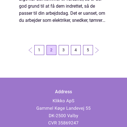
god grund til at få dem indrettet, så de
passer til din arbejdsdag. Det er uanset, om
du arbejder som elektriker, snedker, tømrer
eller noget helt fjerde. For hvis du ofte k&...
1
2
3
4
5
Address