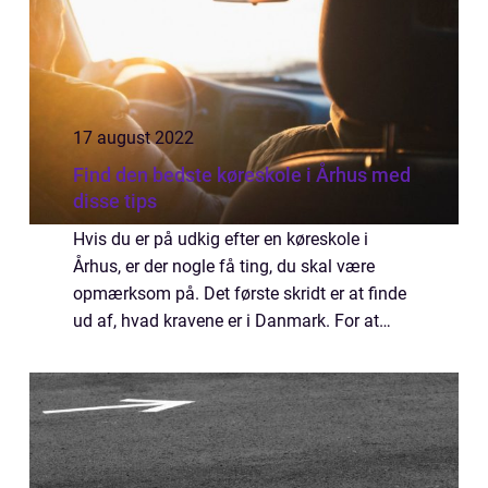
17 august 2022
Find den bedste køreskole i Århus med
disse tips
Hvis du er på udkig efter en køreskole i
Århus, er der nogle få ting, du skal være
opmærksom på. Det første skridt er at finde
ud af, hvad kravene er i Danmark. For at
kunne begynde at tage køretimer skal du
være mindst 16 år og 9 måneder gammel.
Du ...