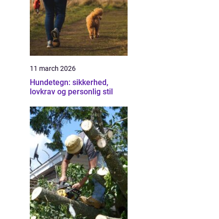
11 march 2026
Hundetegn: sikkerhed,
lovkrav og personlig stil