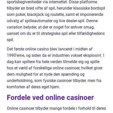
sportsbegivenheder via internettet. Disse platforme
tilbyder en bred vifte af spil, herunder klassiske bordspil
som poker, blackjack og roulette, samt et imponerende
udvalg af spilleautomater og live dealer-spil. Denne
variation betyder, at der er noget for enhver smag,
uanset om du er til strategiske spil eller tilfældighedens
spil.
Det første online casino blev lanceret i midten af
1990’erne, og siden da er industrien vokset eksplosivt. I
dag kan spillere fra hele verden tilmelde sig og spille
hos et væld af forskellige online casinoer, hvilket giver
dem mulighed for at nyde den spænding og
underholdning, som fysiske casinoer tilbyder, men fra
komforten af deres eget hjem.
Fordele ved online casinoer
Online casinoer tilbyder mange fordele i forhold til deres