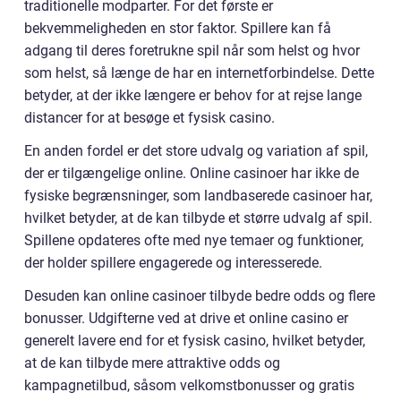
traditionelle modparter. For det første er
bekvemmeligheden en stor faktor. Spillere kan få
adgang til deres foretrukne spil når som helst og hvor
som helst, så længe de har en internetforbindelse. Dette
betyder, at der ikke længere er behov for at rejse lange
distancer for at besøge et fysisk casino.
En anden fordel er det store udvalg og variation af spil,
der er tilgængelige online. Online casinoer har ikke de
fysiske begrænsninger, som landbaserede casinoer har,
hvilket betyder, at de kan tilbyde et større udvalg af spil.
Spillene opdateres ofte med nye temaer og funktioner,
der holder spillere engagerede og interesserede.
Desuden kan online casinoer tilbyde bedre odds og flere
bonusser. Udgifterne ved at drive et online casino er
generelt lavere end for et fysisk casino, hvilket betyder,
at de kan tilbyde mere attraktive odds og
kampagnetilbud, såsom velkomstbonusser og gratis