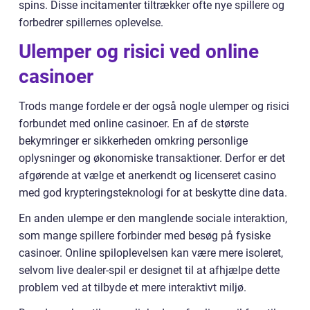
spins. Disse incitamenter tiltrækker ofte nye spillere og
forbedrer spillernes oplevelse.
Ulemper og risici ved online
casinoer
Trods mange fordele er der også nogle ulemper og risici
forbundet med online casinoer. En af de største
bekymringer er sikkerheden omkring personlige
oplysninger og økonomiske transaktioner. Derfor er det
afgørende at vælge et anerkendt og licenseret casino
med god krypteringsteknologi for at beskytte dine data.
En anden ulempe er den manglende sociale interaktion,
som mange spillere forbinder med besøg på fysiske
casinoer. Online spiloplevelsen kan være mere isoleret,
selvom live dealer-spil er designet til at afhjælpe dette
problem ved at tilbyde et mere interaktivt miljø.