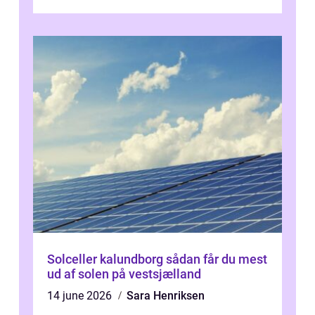
Solceller kalundborg sådan får du mest
ud af solen på vestsjælland
14 june 2026
Sara Henriksen