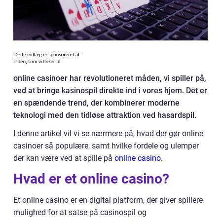
online casinoer har revolutioneret måden, vi spiller på,
ved at bringe kasinospil direkte ind i vores hjem. Det er
en spændende trend, der kombinerer moderne
teknologi med den tidløse attraktion ved hasardspil.
I denne artikel vil vi se nærmere på, hvad der gør online
casinoer så populære, samt hvilke fordele og ulemper
der kan være ved at spille på
online casino
.
Hvad er et online casino?
Et online casino er en digital platform, der giver spillere
mulighed for at satse på casinospil og