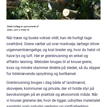
Når træer og buske vokser vildt, kan de hurtigt tage
overhånd. Grene vælter ud over markveje, læhegn bliver
uigennemtrængelige, og krat breder sig, hvor du helst vil
have lys og luft. Her er grenknusning en enkel og
effektiv løsning. Metoden bruges til at knuse grene,
kvas og mindre stammer direkte på stedet, så du slipper
for tidskrævende oprydning og bortkørsel.
Grenknusning bruges i dag både af landmænd,
skovejere, kommuner og private, der vil holde styr på
bevoksningen på en praktisk og økonomisk måde. Når
vi knuser grenene der, hvor de ligger, udnyttes materialet
samtidig som naturlig gødning og jordforbedring.