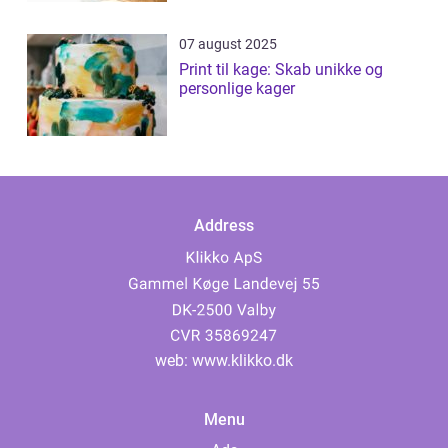
07 august 2025
Print til kage: Skab unikke og
personlige kager
Address
web:
www.klikko.dk
Menu