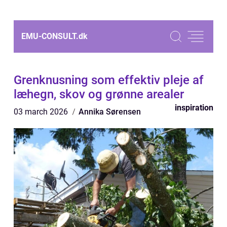
EMU-CONSULT.
dk
Grenknusning som effektiv pleje af
læhegn, skov og grønne arealer
inspiration
03 march 2026
Annika Sørensen