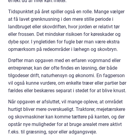
effekt ud af hver kørt meter.
Tidspunktet på året spiller også en rolle. Mange vælger
at få lavet grenknusning i den mere stille periode i
landbruget eller skovdriften, hvor jorden er relativt tør
eller frossen. Det mindsker risikoen for køreskader og
dybe spor. I yngletiden for fugle bør man være ekstra
opmærksom på redeområder i læhegn og skovbryn.
Drøfter man opgaven med en erfaren vognmand eller
entreprenør, kan der ofte findes en løsning, der både
tilgodeser drift, naturhensyn og økonomi. En fagperson
vil også kunne vurdere, om enkelte træer eller partier bør
fældes eller beskæres separat i stedet for at blive knust.
Når opgaven er afsluttet, vil mange opleve, at området
hurtigt bliver mere overskueligt. Traktorer, mejetærskere
og skovmaskiner kan komme tættere på kanten, og der
opstår nye muligheder for at bruge arealet mere aktivt
f.eks. til græsning, spor eller adgangsveje.