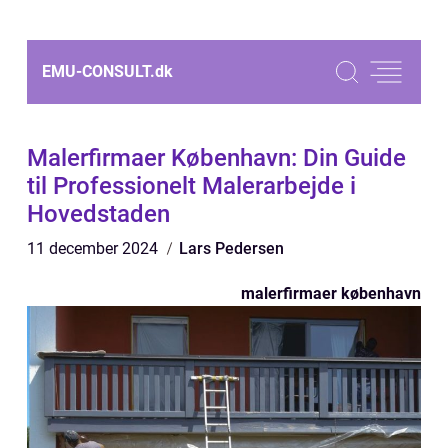
EMU-CONSULT.
dk
Malerfirmaer København: Din Guide
til Professionelt Malerarbejde i
Hovedstaden
11 december 2024
Lars Pedersen
malerfirmaer københavn