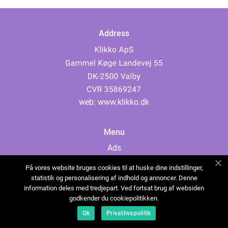
Address
web:
www.klikko.dk
Menu
Ads
About Us
På vores website bruges cookies til at huske dine indstillinger,
Cookies
statistik og personalisering af indhold og annoncer. Denne
information deles med tredjepart. Ved fortsat brug af websiden
Contact
godkender du cookiepolitikken.
Sitemap
Ok
Privatlivspolitik