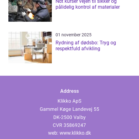
Ndt kurser vejen til sikker og
pålidelig kontrol af materialer
01 november 2025
Rydning af dødsbo: Tryg og
respektfuld afvikling
Address
web:
www.klikko.dk