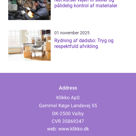
pålidelig kontrol af materialer
01 november 2025
Rydning af dødsbo: Tryg og
respektfuld afvikling
Address
web:
www.klikko.dk