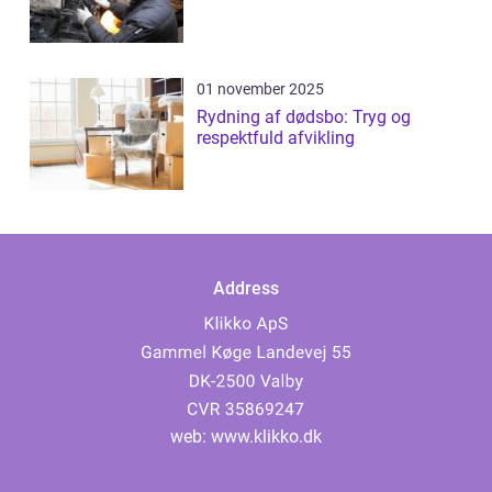
01 november 2025
Rydning af dødsbo: Tryg og
respektfuld afvikling
Address
web:
www.klikko.dk