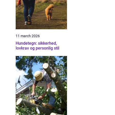
11 march 2026
Hundetegn: sikkerhed,
lovkrav og personlig stil