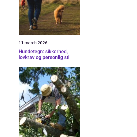
11 march 2026
Hundetegn: sikkerhed,
lovkrav og personlig stil