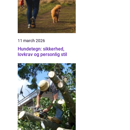
11 march 2026
Hundetegn: sikkerhed,
lovkrav og personlig stil