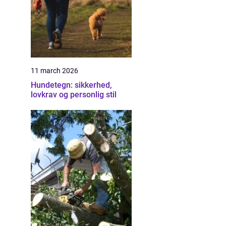
11 march 2026
Hundetegn: sikkerhed,
lovkrav og personlig stil