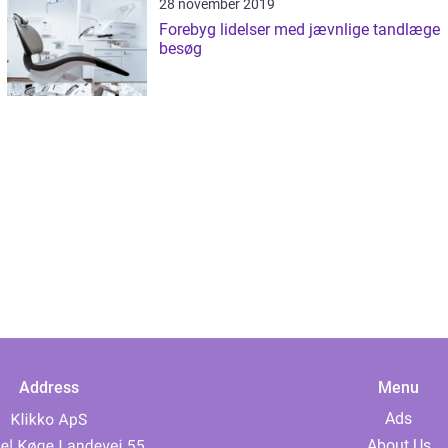
28 november 2019
Forebyg lidelser med jævnlige tandlæge
besøg
Address
Menu
Ads
About Us