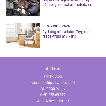
Ndt kurser vejen til sikker og
pålidelig kontrol af materialer
01 november 2025
Rydning af dødsbo: Tryg og
respektfuld afvikling
Address
web:
www.klikko.dk