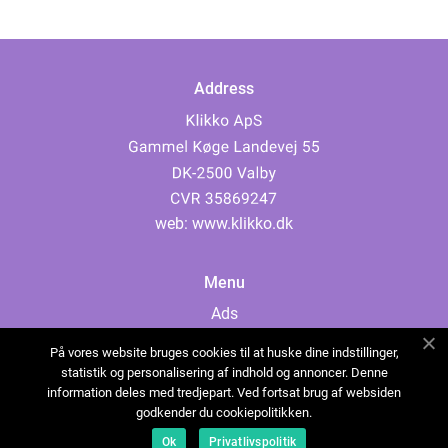
Address
web:
www.klikko.dk
Menu
Ads
About Us
På vores website bruges cookies til at huske dine indstillinger,
Cookies
statistik og personalisering af indhold og annoncer. Denne
information deles med tredjepart. Ved fortsat brug af websiden
Contact
godkender du cookiepolitikken.
Sitemap
Ok
Privatlivspolitik