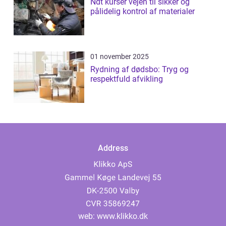
Ndt kurser vejen til sikker og
pålidelig kontrol af materialer
01 november 2025
Rydning af dødsbo: Tryg og
respektfuld afvikling
Address
web:
www.klikko.dk