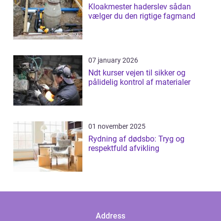
Kloakmester haderslev sådan
vælger du den rigtige fagmand
07 january 2026
Ndt kurser vejen til sikker og
pålidelig kontrol af materialer
01 november 2025
Rydning af dødsbo: Tryg og
respektfuld afvikling
Address