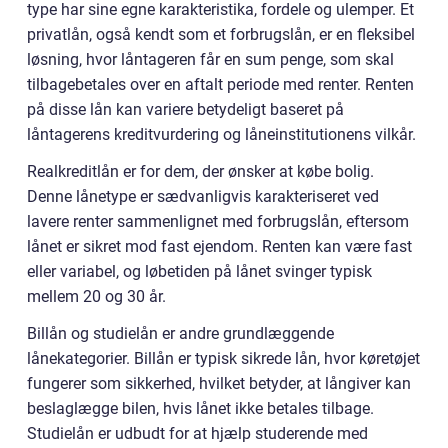
type har sine egne karakteristika, fordele og ulemper. Et
privatlån, også kendt som et forbrugslån, er en fleksibel
løsning, hvor låntageren får en sum penge, som skal
tilbagebetales over en aftalt periode med renter. Renten
på disse lån kan variere betydeligt baseret på
låntagerens kreditvurdering og låneinstitutionens vilkår.
Realkreditlån er for dem, der ønsker at købe bolig.
Denne lånetype er sædvanligvis karakteriseret ved
lavere renter sammenlignet med forbrugslån, eftersom
lånet er sikret mod fast ejendom. Renten kan være fast
eller variabel, og løbetiden på lånet svinger typisk
mellem 20 og 30 år.
Billån og studielån er andre grundlæggende
lånekategorier. Billån er typisk sikrede lån, hvor køretøjet
fungerer som sikkerhed, hvilket betyder, at långiver kan
beslaglægge bilen, hvis lånet ikke betales tilbage.
Studielån er udbudt for at hjælp studerende med