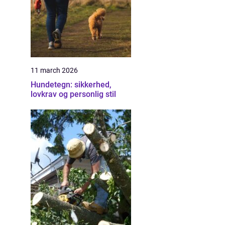
11 march 2026
Hundetegn: sikkerhed,
lovkrav og personlig stil