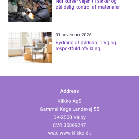
Ndt kurser vejen til sikker og
pålidelig kontrol af materialer
01 november 2025
Rydning af dødsbo: Tryg og
respektfuld afvikling
Address
web:
www.klikko.dk