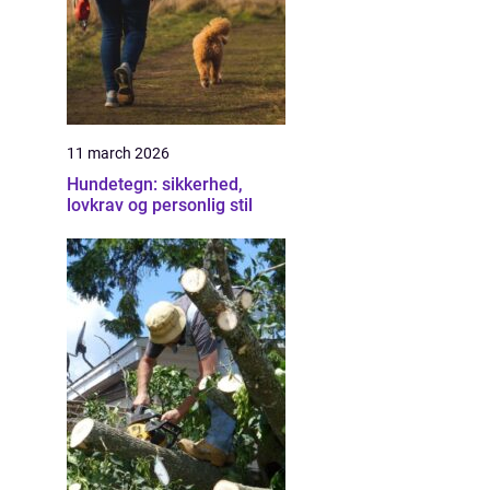
11 march 2026
Hundetegn: sikkerhed,
lovkrav og personlig stil