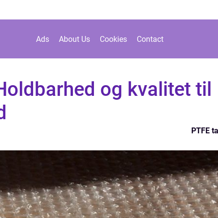
Ads
About Us
Cookies
Contact
ldbarhed og kvalitet til
d
PTFE t