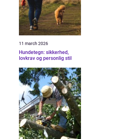
11 march 2026
Hundetegn: sikkerhed,
lovkrav og personlig stil