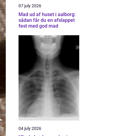
07 july 2026
Mad ud af huset i aalborg:
sådan får du en afslappet
fest med god mad
04 july 2026