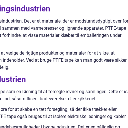
ingsindustrien
ndustrien. Det er et materiale, der er modstandsdygtigt over fo
eel sammen med varmepresser og lignende apparater. PTFE-tape
t forhindre, at visse materialer klæber til emballeringen under
 at vælge de rigtige produkter og materialer for at sikre, at
en indeholder. Ved at bruge PTFE tape kan man godt være sikker
elig.
ustrien
 som en løsning til at forsegle revner og samlinger. Dette er i
e ind, såsom fliser i badeværelset eller køkkenet.
re for at skabe en tæt forsegling, så der ikke trækker eller
tape også bruges til at isolere elektriske ledninger og kabler.
endelsesmuligheder i byggeindustrien. Det er en pålidelig og