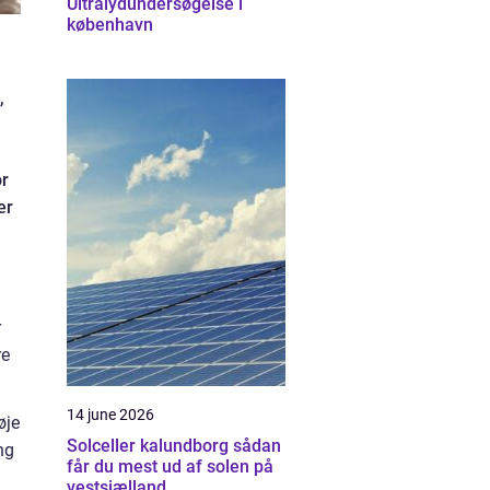
Ultralydundersøgelse i
københavn
,
or
ær
r
re
14 june 2026
øje
Solceller kalundborg sådan
ng
får du mest ud af solen på
vestsjælland