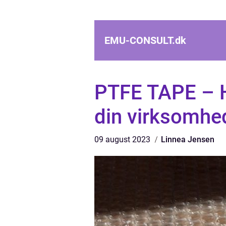
EMU-CONSULT.
dk
PTFE TAPE – Ho
din virksomhe
09 august 2023
Linnea Jensen