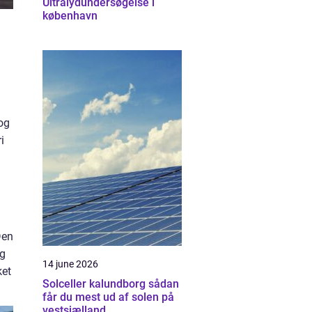
Ultralydundersøgelse i
københavn
 og
i
Den
ig
14 june 2026
ket
Solceller kalundborg sådan
får du mest ud af solen på
vestsjælland