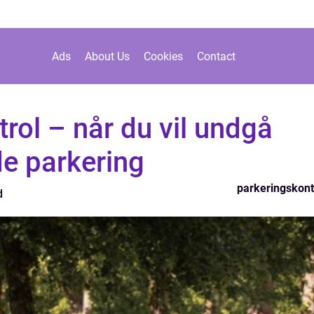
Ads
About Us
Cookies
Contact
rol – når du vil undgå
 parkering
parkeringskont
d