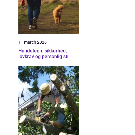
11 march 2026
Hundetegn: sikkerhed,
lovkrav og personlig stil