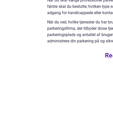
Når du skal vælge professionel parker
første skal du beslutte, hvilken type s
adgang for handicappede eller kontan
Når du ved, hvilke tjenester du har b
parkeringsfirma, der tilbyder disse tje
parkeringsplads og antallet af bruge
administrere din parkering på og sik
Re