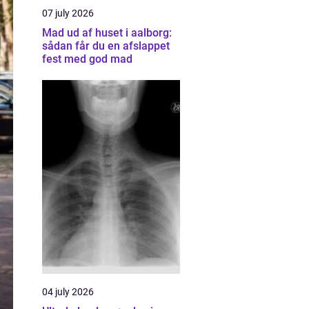
07 july 2026
Mad ud af huset i aalborg:
sådan får du en afslappet
fest med god mad
04 july 2026