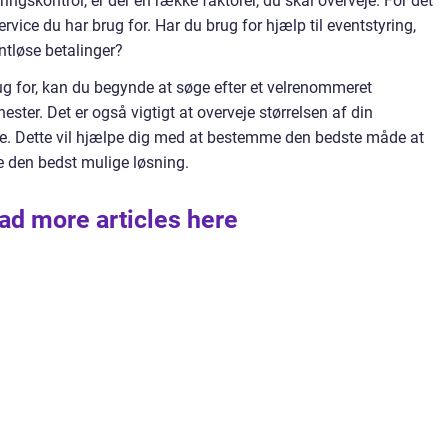
ingskontrol, er der en række faktorer, du skal overveje. For det
ervice du har brug for. Har du brug for hjælp til eventstyring,
tløse betalinger?
rug for, kan du begynde at søge efter et velrenommeret
nester. Det er også vigtigt at overveje størrelsen af din
re. Dette vil hjælpe dig med at bestemme den bedste måde at
re den bedst mulige løsning.
ad more articles here