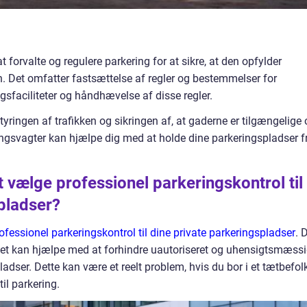
forvalte og regulere parkering for at sikre, at den opfylder
n. Det omfatter fastsættelse af regler og bestemmelser for
ngsfaciliteter og håndhævelse af disse regler.
styringen af trafikken og sikringen af, at gaderne er tilgængelige
ringsvagter kan hjælpe dig med at holde dine parkeringspladser fr
 vælge professionel parkeringskontrol til
pladser?
fessionel parkeringskontrol til dine private parkeringspladser
. 
det kan hjælpe med at forhindre uautoriseret og uhensigtsmæss
adser. Dette kan være et reelt problem, hvis du bor i et tætbefol
il parkering.