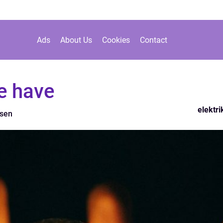
Ads
About Us
Cookies
Contact
e have
elektri
sen