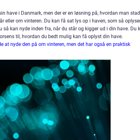
sin have i Danmark, men der er en løsning på, hvordan man stad
år eller om vinteren. Du kan få sat lys op i haven, som så oplyse
u så kan nyde inden fra, når du står og kigger ud i din have. Du 
 Horsens til, hvordan du bedt mulig kan få oplyst din have.
de at nyde den på om vinteren, men det har også en praktisk