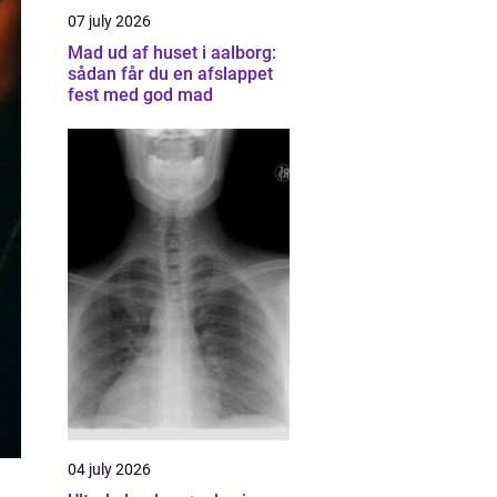
07 july 2026
Mad ud af huset i aalborg:
sådan får du en afslappet
fest med god mad
04 july 2026