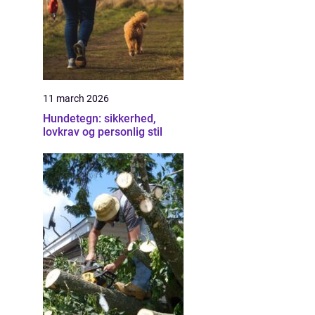
11 march 2026
Hundetegn: sikkerhed,
lovkrav og personlig stil