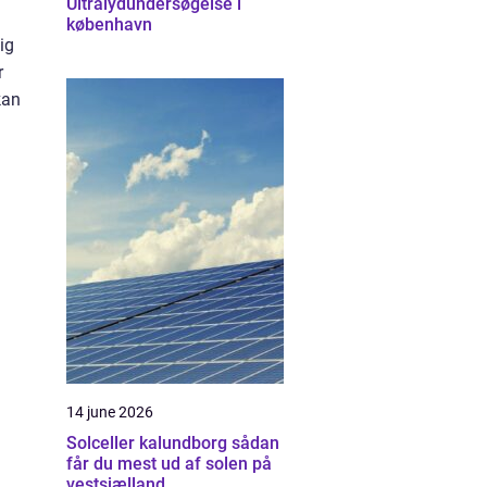
Ultralydundersøgelse i
københavn
ig
r
kan
14 june 2026
Solceller kalundborg sådan
får du mest ud af solen på
vestsjælland