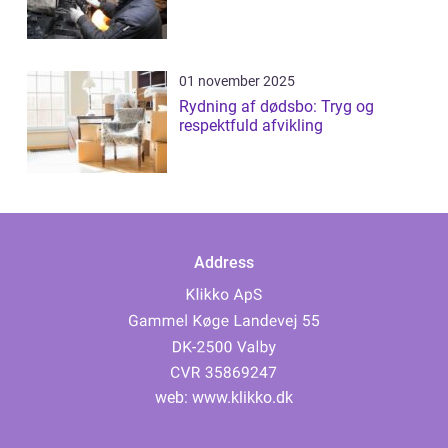
01 november 2025
Rydning af dødsbo: Tryg og
respektfuld afvikling
Address
web:
www.klikko.dk