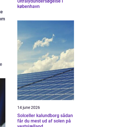
Ultralydundersøgelse i
københavn
te
som
e
14 june 2026
Solceller kalundborg sådan
får du mest ud af solen på
vestsjælland