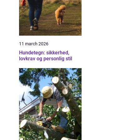
11 march 2026
Hundetegn: sikkerhed,
lovkrav og personlig stil