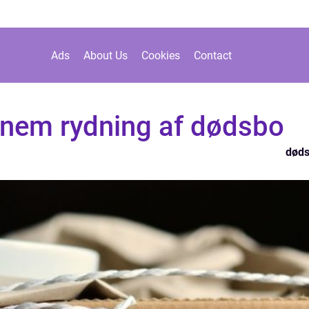
Ads
About Us
Cookies
Contact
nem rydning af dødsbo
død