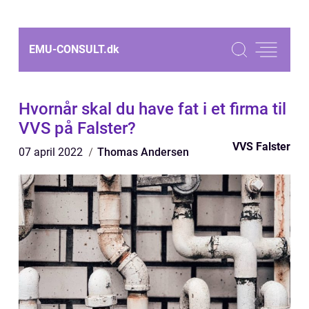
EMU-CONSULT.
dk
Hvornår skal du have fat i et firma til
VVS på Falster?
VVS Falster
07 april 2022
Thomas Andersen