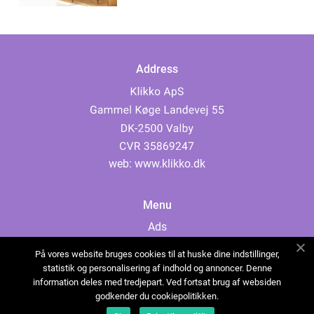
Address
web:
www.klikko.dk
Menu
Ads
About Us
På vores website bruges cookies til at huske dine indstillinger,
Cookies
statistik og personalisering af indhold og annoncer. Denne
information deles med tredjepart. Ved fortsat brug af websiden
Contact
godkender du cookiepolitikken.
Sitemap