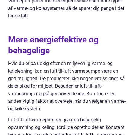
Varmepumper er mere energieffektive end andre typer
af varme- og kølesystemer, så de sparer dig penge i det
lange løb.
Mere energieffektive og
behagelige
Hvis du er på udkig efter en miljøvenlig varme- og
køleløsning, kan en luft-til-luft varmepumpe være en
god mulighed. De producerer ikke nogen emissioner, så
de er sikre for miljøet. Desuden er luft-til-luft-
varmepumper også genanvendelige. Komfort er en
anden vigtig faktor at overveje, når du vælger en varme-
og køle system.
Luft-til-luft-varmepumper giver en behagelig
opvarmning og køling, fordi de opretholder en konstant
temperatur. Desuden befugter luft-til-luft-varmepumper