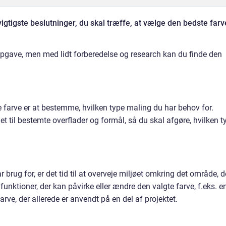
igtigste beslutninger, du skal træffe, at vælge den bedste farv
gave, men med lidt forberedelse og research kan du finde den
ige farve er at bestemme, hvilken type maling du har behov for.
t til bestemte overflader og formål, så du skal afgøre, hvilken t
 brug for, er det tid til at overveje miljøet omkring det område, d
funktioner, der kan påvirke eller ændre den valgte farve, f.eks. e
rve, der allerede er anvendt på en del af projektet.