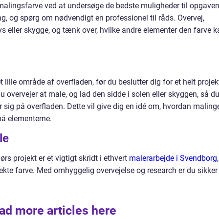
malingsfarve ved at undersøge de bedste muligheder til opgaven
ng, og spørg om nødvendigt en professionel til råds. Overvej,
lys eller skygge, og tænk over, hvilke andre elementer den farve 
 lille område af overfladen, før du beslutter dig for et helt projek
u overvejer at male, og lad den sidde i solen eller skyggen, så d
 sig på overfladen. Dette vil give dig en idé om, hvordan maling
 på elementerne.
le
rs projekt er et vigtigt skridt i ethvert
malerarbejde i Svendborg
,
rfekte farve. Med omhyggelig overvejelse og research er du sikker
ad more articles here