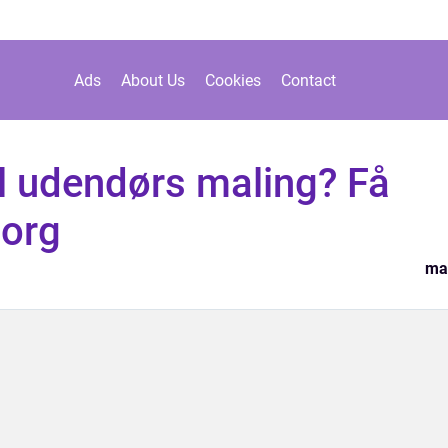
Ads
About Us
Cookies
Contact
til udendørs maling? Få
borg
ma