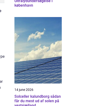
Ultralydundersøgelse i
københavn
e
ype
er
n
14 june 2026
Solceller kalundborg sådan
får du mest ud af solen på
vestsjælland