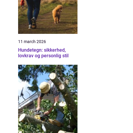
11 march 2026
Hundetegn: sikkerhed,
lovkrav og personlig stil