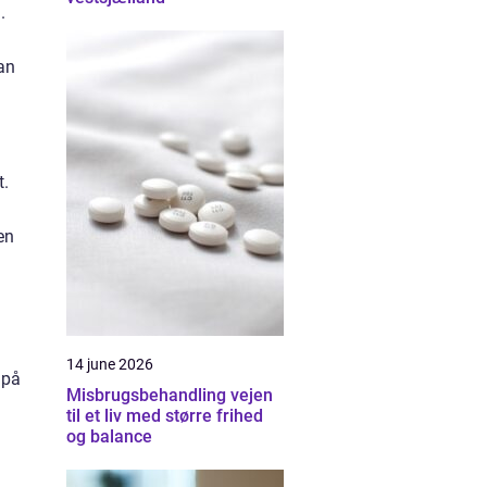
.
kan
t.
u
en
14 june 2026
 på
Misbrugsbehandling vejen
til et liv med større frihed
og balance