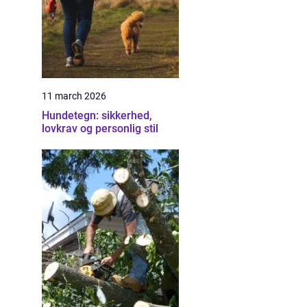
11 march 2026
Hundetegn: sikkerhed,
lovkrav og personlig stil