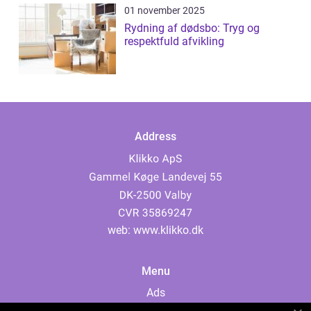
01 november 2025
Rydning af dødsbo: Tryg og
respektfuld afvikling
Address
web:
www.klikko.dk
Menu
Ads