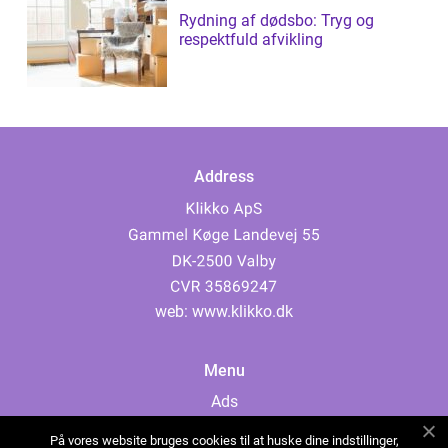
Rydning af dødsbo: Tryg og
respektfuld afvikling
Address
web:
www.klikko.dk
Menu
Ads
About Us
På vores website bruges cookies til at huske dine indstillinger,