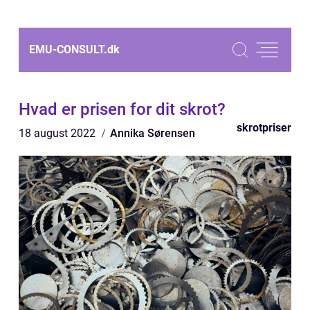
EMU-CONSULT.
dk
Hvad er prisen for dit skrot?
skrotpriser
18 august 2022
Annika Sørensen