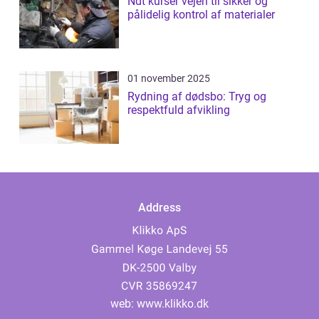
Ndt kurser vejen til sikker og
pålidelig kontrol af materialer
01 november 2025
Rydning af dødsbo: Tryg og
respektfuld afvikling
Address
web:
www.klikko.dk