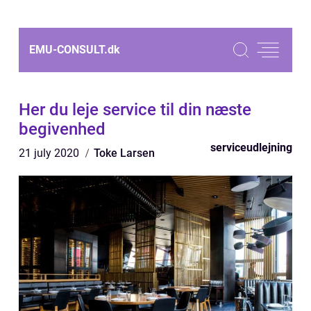
EMU-CONSULT.
dk
Her du leje service til din næste
begivenhed
serviceudlejning
21 july 2020
Toke Larsen