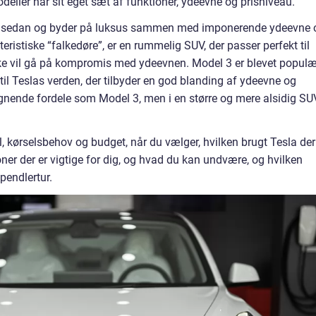
eller har sit eget sæt af funktioner, ydeevne og prisniveau.
ibs sedan og byder på luksus sammen med imponerende ydeevne 
ristiske “falkedøre”, er en rummelig SUV, der passer perfekt til
ikke vil gå på kompromis med ydeevnen. Model 3 er blevet populæ
 Teslas verden, der tilbyder en god blanding af ydeevne og
gnende fordele som Model 3, men i en større og mere alsidig SU
til, kørselsbehov og budget, når du vælger, hvilken brugt Tesla der
ioner der er vigtige for dig, og hvad du kan undvære, og hvilken
pendlertur.