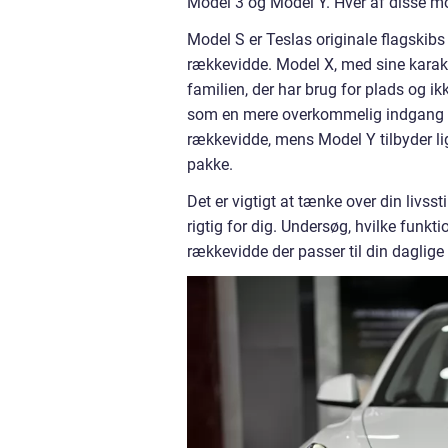
Model 3 og Model Y. Hver af disse mod
Model S er Teslas originale flagsk
rækkevidde. Model X, med sine karakte
familien, der har brug for plads og 
som en mere overkommelig indgang til
rækkevidde, mens Model Y tilbyder li
pakke.
Det er vigtigt at tænke over din livss
rigtig for dig. Undersøg, hvilke funkt
rækkevidde der passer til din daglige 