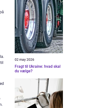
 på
la.
02 may 2026
til
Fragt til Ukraine: hvad skal
du vælge?
med
e
n.