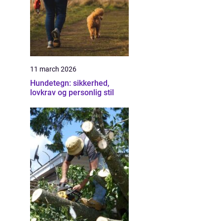
11 march 2026
Hundetegn: sikkerhed,
lovkrav og personlig stil