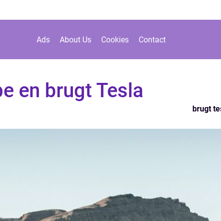
Ads
About Us
Cookies
Contact
be en brugt Tesla
brugt te