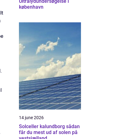
Ultralydundersøgelse i
københavn
lt
n
be
.
l
14 june 2026
Solceller kalundborg sådan
,
får du mest ud af solen på
vestsjælland