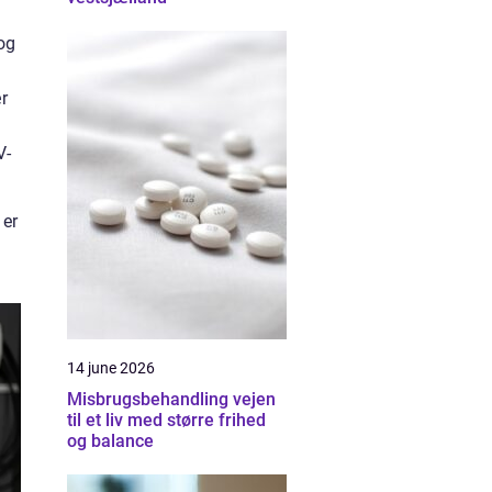
og
r
V-
 er
14 june 2026
Misbrugsbehandling vejen
til et liv med større frihed
og balance