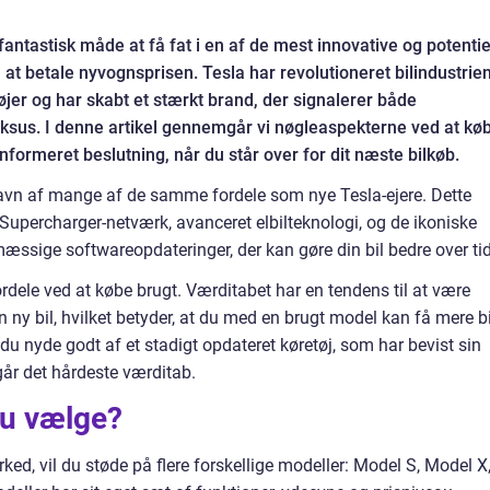
antastisk måde at få fat i en af de mest innovative og potentie
at betale nyvognsprisen. Tesla har revolutioneret bilindustrie
jer og har skabt et stærkt brand, der signalerer både
uksus. I denne artikel gennemgår vi nøgleaspekterne ved at kø
nformeret beslutning, når du står over for dit næste bilkøb.
gavn af mange af de samme fordele som nye Tesla-ejere. Dette
Supercharger-netværk, avanceret elbilteknologi, og de ikoniske
æssige softwareopdateringer, der kan gøre din bil bedre over tid
dele ved at købe brugt. Værditabet har en tendens til at være
en ny bil, hvilket betyder, at du med en brugt model kan få mere bi
u nyde godt af et stadigt opdateret køretøj, som har bevist sin
år det hårdeste værditab.
du vælge?
ked, vil du støde på flere forskellige modeller: Model S, Model X