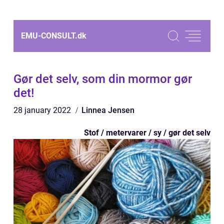
EMU-CONSULT.
dk
Gør det selv, som din mormor gør
det!
28 january 2022
Linnea Jensen
Stof / metervarer / sy / gør det selv