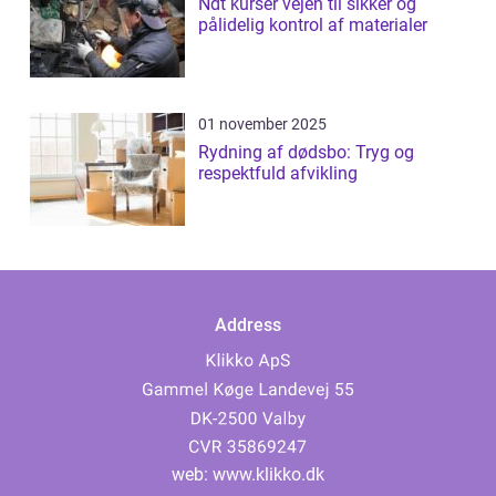
Ndt kurser vejen til sikker og
pålidelig kontrol af materialer
01 november 2025
Rydning af dødsbo: Tryg og
respektfuld afvikling
Address
web:
www.klikko.dk