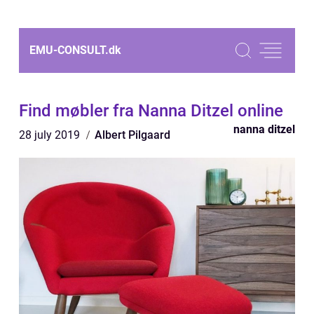
EMU-CONSULT.
dk
Find møbler fra Nanna Ditzel online
nanna ditzel
28 july 2019
Albert Pilgaard