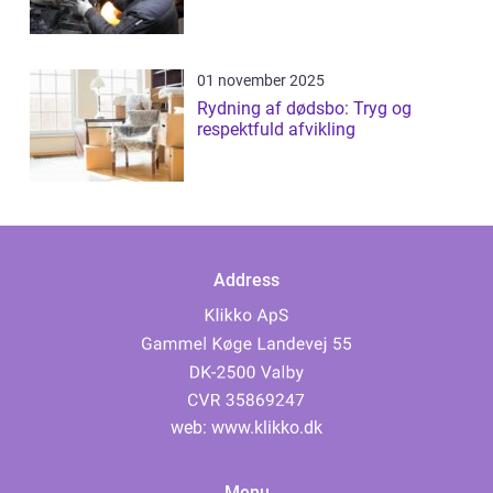
01 november 2025
Rydning af dødsbo: Tryg og
respektfuld afvikling
Address
web:
www.klikko.dk
Menu