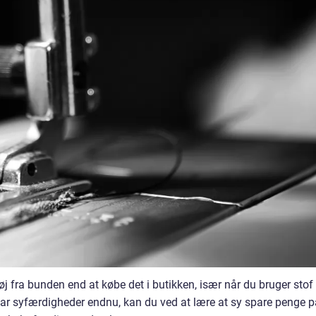
øj fra bunden end at købe det i butikken, især når du bruger stof
e har syfærdigheder endnu, kan du ved at lære at sy spare penge 