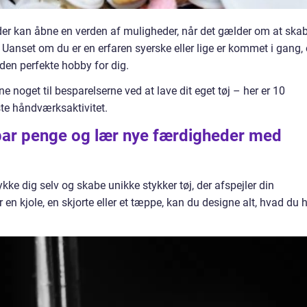
der kan åbne en verden af muligheder, når det gælder om at ska
. Uanset om du er en erfaren syerske eller lige er kommet i gang, 
 den perfekte hobby for dig.
gne noget til besparelserne ved at lave dit eget tøj – her er 10
ste håndværksaktivitet.
 spar penge og lær nye færdigheder med
kke dig selv og skabe unikke stykker tøj, der afspejler din
 en kjole, en skjorte eller et tæppe, kan du designe alt, hvad du 