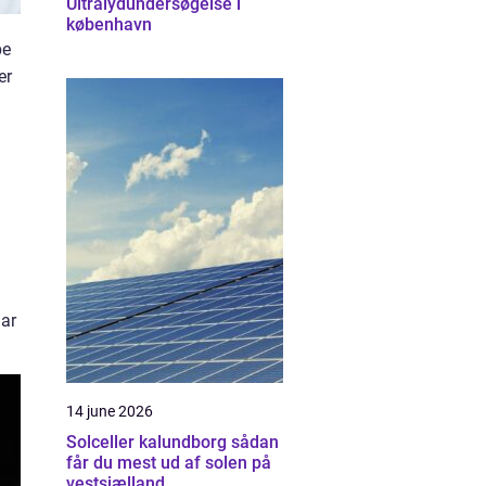
Ultralydundersøgelse i
københavn
be
er
har
14 june 2026
Solceller kalundborg sådan
får du mest ud af solen på
vestsjælland