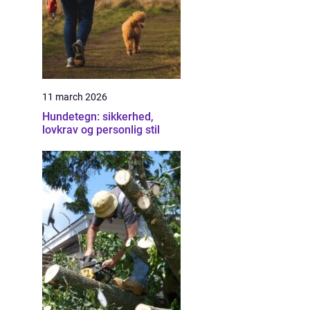
11 march 2026
Hundetegn: sikkerhed,
lovkrav og personlig stil