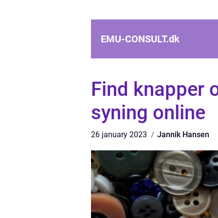
EMU-CONSULT.
dk
Find knapper o
syning online
26 january 2023
Jannik Hansen