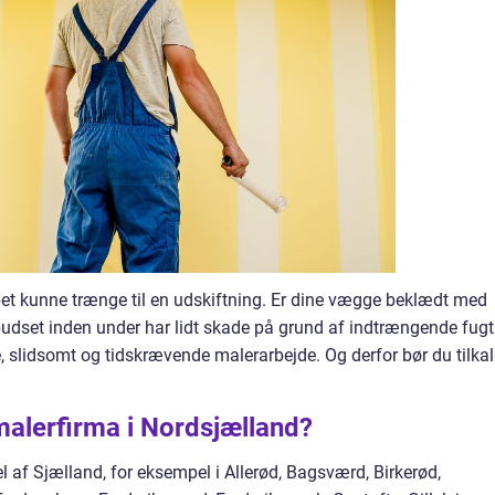
apet kunne trænge til en udskiftning. Er dine vægge beklædt med
 pudset inden under har lidt skade på grund af indtrængende fugt
, slidsomt og tidskrævende malerarbejde. Og derfor bør du tilka
 malerfirma i Nordsjælland?
l af Sjælland, for eksempel i Allerød, Bagsværd, Birkerød,