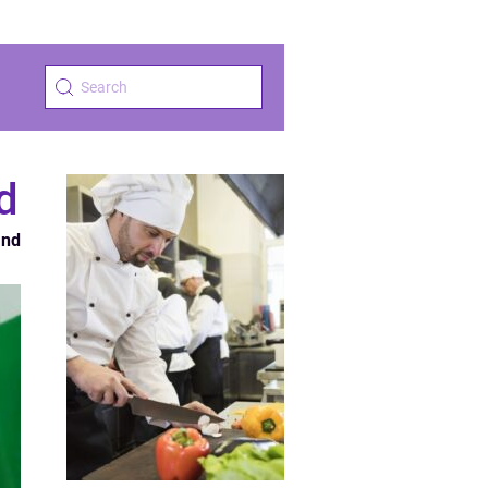
d
and