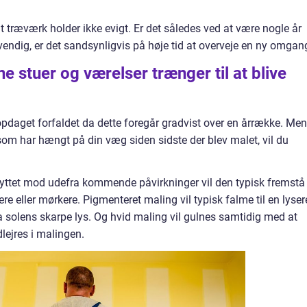
 træværk holder ikke evigt. Er det således ved at være nogle år
dvendig, er det sandsynligvis på høje tid at overveje en ny omgan
 stuer og værelser trænger til at blive
pdaget forfaldet da dette foregår gradvist over en årrække. Men
r, som har hængt på din væg siden sidste der blev malet, vil du
yttet mod udefra kommende påvirkninger vil den typisk fremstå
e eller mørkere. Pigmenteret maling vil typisk falme til en lyser
 solens skarpe lys. Og hvid maling vil gulnes samtidig med at
dlejres i malingen.