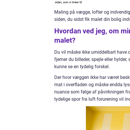
Maling på vægge, lofter og indvendigt
siden, du sidst fik malet din bolig in
Hvordan ved jeg, om mine
malet?
Du vil måske ikke umiddelbart have o
fjerner du billeder, spejle eller hylde
kunne se en tydelig forskel.
Der hvor væggen ikke har været besk
mat i overfladen og måske endda lyser
nuance som følge af påvirkningen fra
tydelige spor fra luft forurening vil in