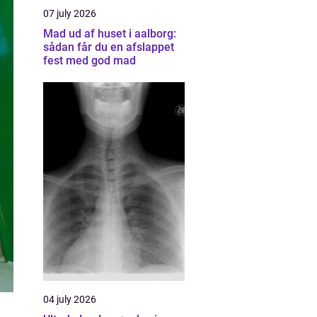
07 july 2026
Mad ud af huset i aalborg:
sådan får du en afslappet
fest med god mad
04 july 2026