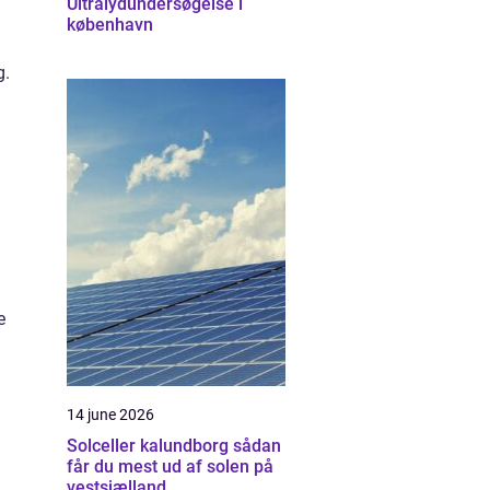
Ultralydundersøgelse i
københavn
g.
e
14 june 2026
Solceller kalundborg sådan
får du mest ud af solen på
vestsjælland