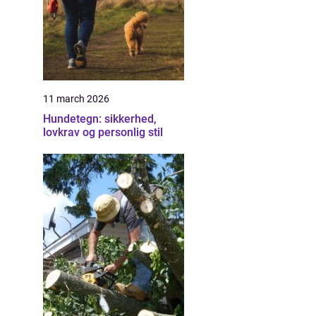
11 march 2026
Hundetegn: sikkerhed,
lovkrav og personlig stil