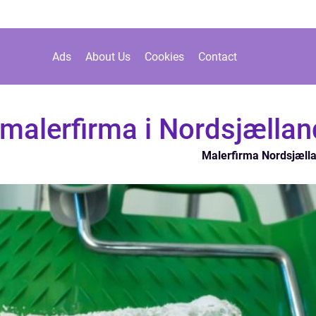
Ads
About Us
Cookies
Contact
e malerfirma i Nordsjællan
Malerfirma Nordsjæll