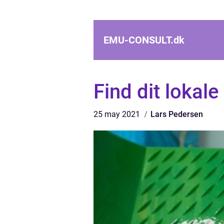
EMU-CONSULT.
dk
Find dit lokal
25 may 2021
Lars Pedersen