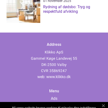
01 november 2025
Rydning af dødsbo: Tryg og
respektfuld afvikling
Address
web:
www.klikko.dk
Menu
Ads
About Us
På vores website bruges cookies til at huske dine indstillinger,