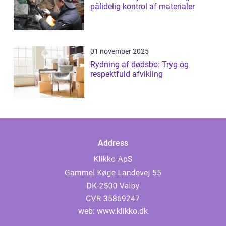
pålidelig kontrol af materialer
01 november 2025
Rydning af dødsbo: Tryg og
respektfuld afvikling
Address
web:
www.klikko.dk