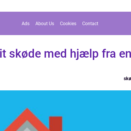
Ads
About Us
Cookies
Contact
it skøde med hjælp fra e
sk