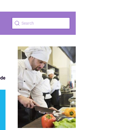
n
øde