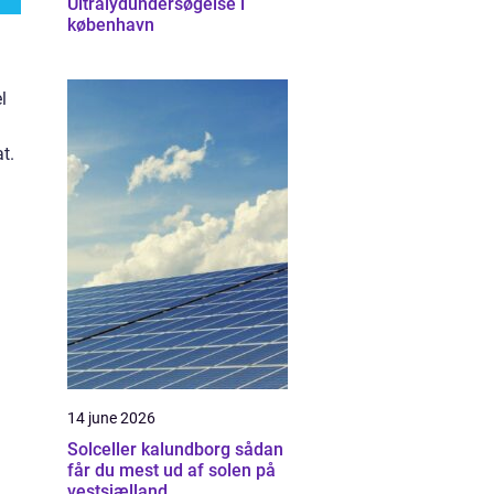
Ultralydundersøgelse i
københavn
l
t.
14 june 2026
Solceller kalundborg sådan
får du mest ud af solen på
vestsjælland