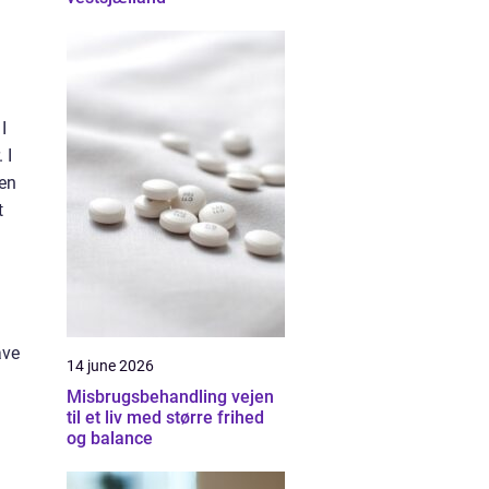
I
 I
 en
t
ave
14 june 2026
Misbrugsbehandling vejen
til et liv med større frihed
og balance