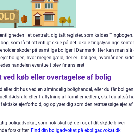
entligheden i et centralt, digitalt register, som kaldes Tingbogen. 
g, som lå til offentligt skue på det lokale tingslysnings kontor.
ndeholder skøder på samtlige boliger i Danmark. Her kan man slå
jer boligen, hvor megen gæld, der er i boligen, hvornår den sids
ledes handelen eventuelt blev finansieret.
 ved køb eller overtagelse af bolig
 eller dit hus ved en almindelig bolighandel, eller du får boligen
uelt dødsfald eller fraflytning af familiemedlem, skal du altså h
t faktiske ejerforhold, og oplyser dig som den retmæssige ejer af
tig boligadvokat, som nok skal sørge for, at dit skøde bliver
nde forskrifter.
Find din boligadvokat på eboligadvokat.dk