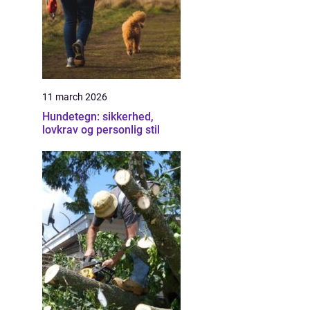
11 march 2026
Hundetegn: sikkerhed,
lovkrav og personlig stil