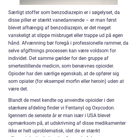
Særligt stoffer som benzodiazepin er i søgelyset, da
disse piller er stærkt vanedannende – er man først
blevet afhængig af benzodiazepin, er det meget
vanskeligt at slippe misbruget eller trappe ud på egen
hånd. Afvænning bør foregå i professionelle rammer, da
selve afgiftnings processen kan være voldsom for
individet. Det samme gælder for den gruppe af
smertestillende medicin, som benævnes opioider.
Opioder har den særlige egenskab, at de opfører sig
som opiater (for eksempel morfin eller heroin) uden at
være det.
Blandt de mest kendte og anvendte opioider i den
stærkere afdeling finder vi Fentanyl og Oxycodon.
Igennem de seneste år er man især i USA blevet
opmærksom på, at udskrivning af disse medikamenter
ikke er helt uproblematisk, idet de er stærkt