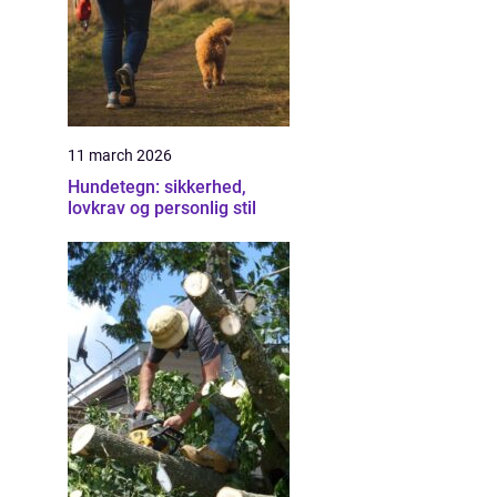
11 march 2026
Hundetegn: sikkerhed,
lovkrav og personlig stil