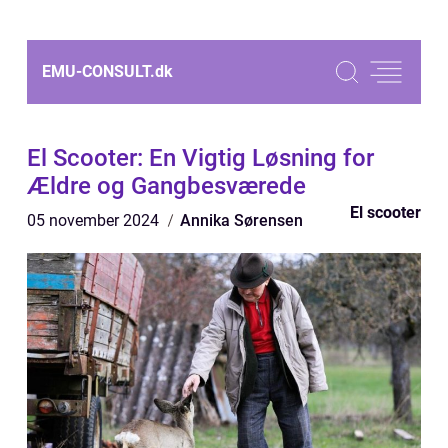
EMU-CONSULT.
dk
El Scooter: En Vigtig Løsning for
Ældre og Gangbesværede
El scooter
05 november 2024
Annika Sørensen