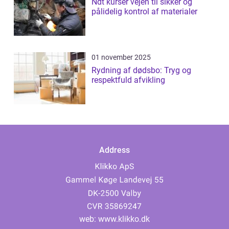
Ndt kurser vejen til sikker og
pålidelig kontrol af materialer
01 november 2025
Rydning af dødsbo: Tryg og
respektfuld afvikling
Address
web:
www.klikko.dk