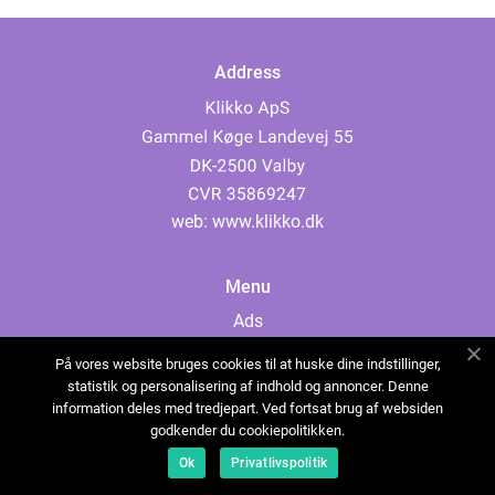
Address
web:
www.klikko.dk
Menu
Ads
About Us
På vores website bruges cookies til at huske dine indstillinger,
Cookies
statistik og personalisering af indhold og annoncer. Denne
information deles med tredjepart. Ved fortsat brug af websiden
Contact
godkender du cookiepolitikken.
Sitemap
Ok
Privatlivspolitik