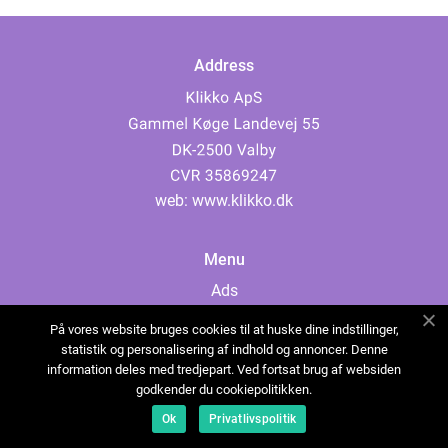
Address
web:
www.klikko.dk
Menu
Ads
About Us
På vores website bruges cookies til at huske dine indstillinger,
Cookies
statistik og personalisering af indhold og annoncer. Denne
information deles med tredjepart. Ved fortsat brug af websiden
Contact
godkender du cookiepolitikken.
Sitemap
Ok
Privatlivspolitik